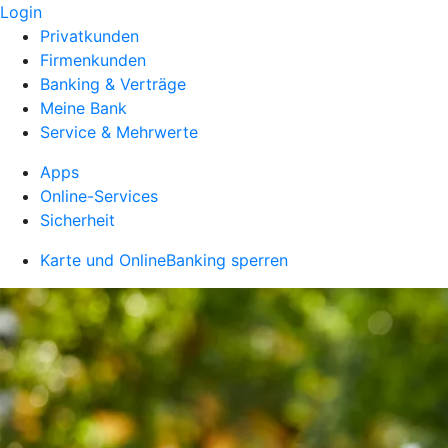
Login
Privatkunden
Firmenkunden
Banking & Verträge
Meine Bank
Service & Mehrwerte
Apps
Online-Services
Sicherheit
Karte und OnlineBanking sperren