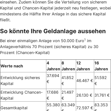
einsehen. Zudem können Sie die Verteilung von sicherem
Kapital und Chancen-Kapital jederzeit neu festlegen, wobei
mindestens die Hälfte Ihrer Anlage in das sichere Kapital
fließt.
So könnte Ihre Geldanlage aussehen
1
Bei einer einmaligen Anlage von 50.000 Euro
im
Anlageverhältnis 70 Prozent (sicheres Kapital) zu 30
Prozent (Chancen-Kapital)
4
8
12
16
Werte nach
Jahren
Jahren
Jahren
Jahren
37.694
Entwicklung sicheres
41.852
51.592
46.467 €
€
Kapital
€
€
Entwicklung Chancen-
17.686
21.497
26.130 €
31.761 €
Kapital
€
€
55.380
63.349
83.353
Gesamtkapital
72.597 €
€
€
€